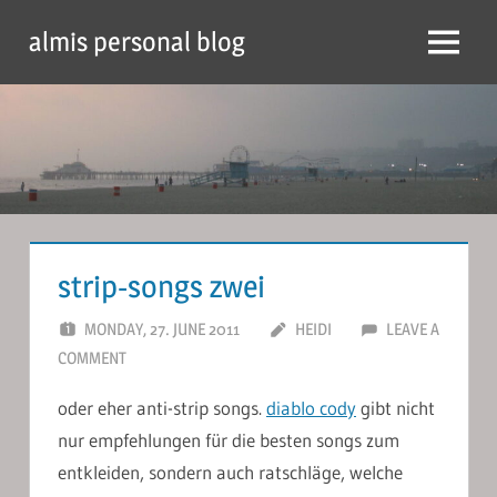
Skip
almis personal blog
to
Menu
content
strip-songs zwei
MONDAY, 27. JUNE 2011
HEIDI
LEAVE A
COMMENT
oder eher anti-strip songs.
diablo cody
gibt nicht
nur empfehlungen für die besten songs zum
entkleiden, sondern auch ratschläge, welche