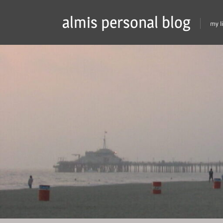
Skip
almis personal blog
to
my l
content