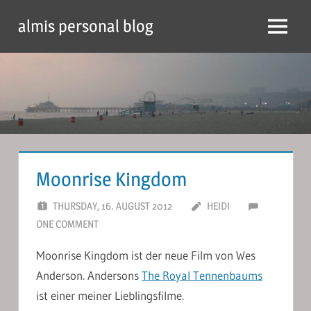
Skip
almis personal blog
to
Menu
content
Moonrise Kingdom
THURSDAY, 16. AUGUST 2012
HEIDI
ONE COMMENT
Moonrise Kingdom ist der neue Film von Wes
Anderson. Andersons
The Royal Tennenbaums
ist einer meiner Lieblingsfilme.