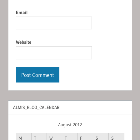
Email
Website
ALMIS_BLOG_CALENDAR
August 2012
M
T
W
T
F
S
S