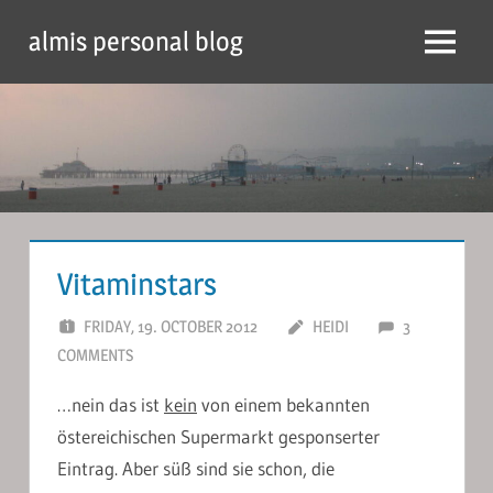
Skip
almis personal blog
to
Menu
content
Vitaminstars
FRIDAY, 19. OCTOBER 2012
HEIDI
3
COMMENTS
…nein das ist
kein
von einem bekannten
östereichischen Supermarkt gesponserter
Eintrag. Aber süß sind sie schon, die