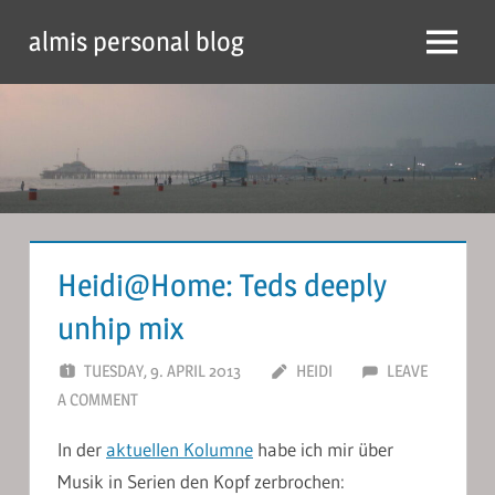
Skip
almis personal blog
to
Menu
content
Heidi@Home: Teds deeply
unhip mix
TUESDAY, 9. APRIL 2013
HEIDI
LEAVE
A COMMENT
In der
aktuellen Kolumne
habe ich mir über
Musik in Serien den Kopf zerbrochen: