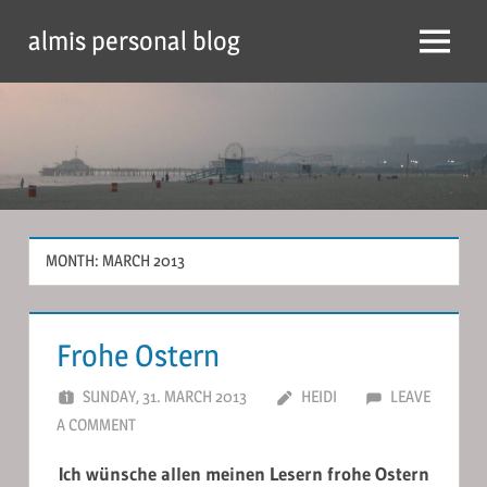
Skip
almis personal blog
to
Menu
content
MONTH:
MARCH 2013
Frohe Ostern
SUNDAY, 31. MARCH 2013
HEIDI
LEAVE
A COMMENT
Ich wünsche allen meinen Lesern frohe Ostern