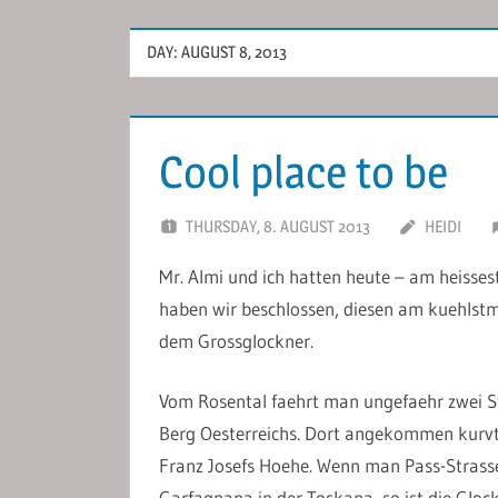
DAY:
AUGUST 8, 2013
Cool place to be
THURSDAY, 8. AUGUST 2013
HEIDI
Mr. Almi und ich hatten heute – am heisses
haben wir beschlossen, diesen am kuehlstm
dem Grossglockner.
Vom Rosental faehrt man ungefaehr zwei S
Berg Oesterreichs. Dort angekommen kurv
Franz Josefs Hoehe. Wenn man Pass-Strasse
Garfagnana in der Toskana, so ist die Gloc