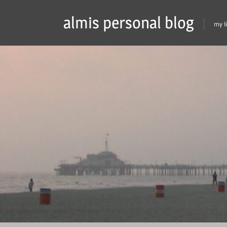
Skip
almis personal blog
to
my l
content