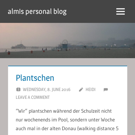
Skip
almis personal blog
to
Menu
content
Plantschen
WEDNESDAY, 8. JUNE 2016
HEIDI
LEAVE A COMMENT
“Wir” plantschen während der Schulzeit nicht
nur wochenends im Pool, sondern unter Woche
auch mal in der alten Donau (walking distance 5