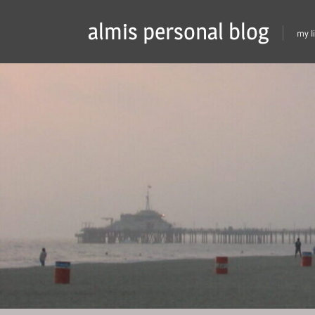
Skip
almis personal blog
to
my l
content