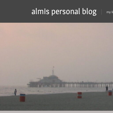
Skip
almis personal blog
to
my l
content