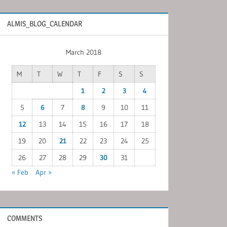
ALMIS_BLOG_CALENDAR
March 2018
M
T
W
T
F
S
S
1
2
3
4
5
6
7
8
9
10
11
12
13
14
15
16
17
18
19
20
21
22
23
24
25
26
27
28
29
30
31
« Feb
Apr »
COMMENTS