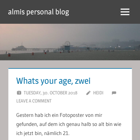
Skip
almis personal blog
to
Menu
content
Whats your age, zwei
TUESDAY, 30. OCTOBER 2018
HEIDI
LEAVE A COMMENT
Gestern hab ich ein Fotoposter von mir
gefunden, auf dem ich genau halb so alt bin wie
ich jetzt bin, nämlich 21.