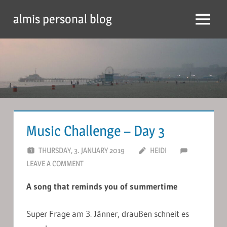
Skip
almis personal blog
to
Menu
content
Music Challenge – Day 3
THURSDAY, 3. JANUARY 2019
HEIDI
LEAVE A COMMENT
A song that reminds you of summertime
Super Frage am 3. Jänner, draußen schneit es