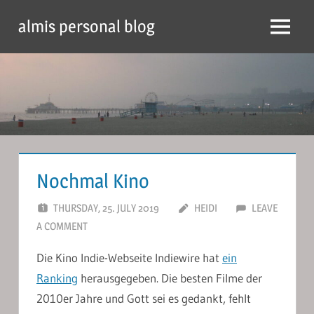
Skip
almis personal blog
to
Menu
content
Nochmal Kino
THURSDAY, 25. JULY 2019
HEIDI
LEAVE
A COMMENT
Die Kino Indie-Webseite Indiewire hat
ein
Ranking
herausgegeben. Die besten Filme der
2010er Jahre und Gott sei es gedankt, fehlt