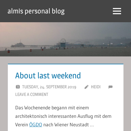
Skip
almis personal blog
to
Menu
content
About last weekend
TUESDAY, 24. SEPTEMBER 2019
HEIDI
LEAVE A COMMENT
Das Wochenende begann mit einem
architektonisch interessanten Ausflug mit dem
Verein
ÖGDO
nach Wiener Neustadt …