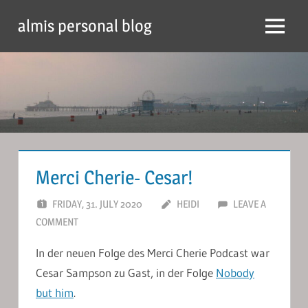
Skip
almis personal blog
to
Menu
content
Merci Cherie- Cesar!
FRIDAY, 31. JULY 2020
HEIDI
LEAVE A
COMMENT
In der neuen Folge des Merci Cherie Podcast war
Cesar Sampson zu Gast, in der Folge
Nobody
but him
.