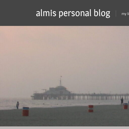
Skip
almis personal blog
to
my l
content