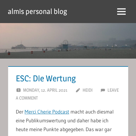
Skip
almis personal blog
to
Menu
content
ESC: Die Wertung
MONDAY, 12. APRIL 2021
HEIDI
LEAVE
A COMMENT
Der
Merci Cherie Podcast
macht auch diesmal
eine Publikumswertung und daher habe ich
heute meine Punkte abgegeben. Das war gar