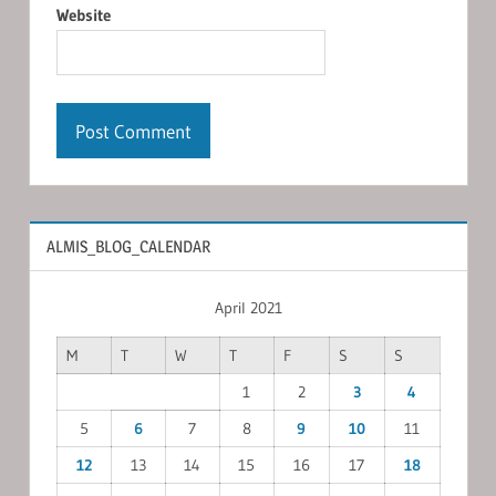
Website
ALMIS_BLOG_CALENDAR
April 2021
M
T
W
T
F
S
S
1
2
3
4
5
6
7
8
9
10
11
12
13
14
15
16
17
18