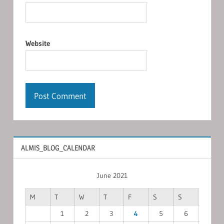
Website
ALMIS_BLOG_CALENDAR
June 2021
M
T
W
T
F
S
S
1
2
3
4
5
6