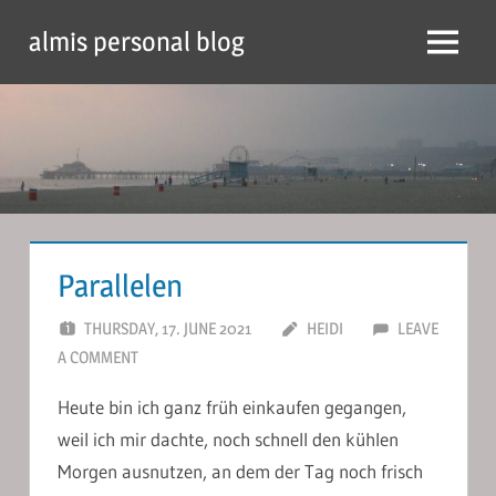
Skip
almis personal blog
to
Menu
content
Parallelen
THURSDAY, 17. JUNE 2021
HEIDI
LEAVE
A COMMENT
Heute bin ich ganz früh einkaufen gegangen,
weil ich mir dachte, noch schnell den kühlen
Morgen ausnutzen, an dem der Tag noch frisch