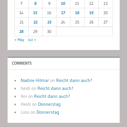
7
8
9
10
11
12
13
14
15
16
17
18
19
20
21
22
23
24
25
26
27
28
29
30
« May
Jul »
COMMENTS
Nadine Hilmar
on
Reicht dann auch?
heidi
on
Reicht dann auch?
Ani
on
Reicht dann auch?
Heidi
on
Donnerstag
Loisi
on
Donnerstag