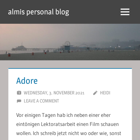
Skip
almis personal blog
to
Menu
content
Adore
WEDNESDAY, 3. NOVEMBER 2021
HEIDI
LEAVE A COMMENT
Vor einigen Tagen hab ich neben einer eher
eintönigen Lektoratsarbeit einen Film schauen
wollen. Ich schreib jetzt nicht wo oder wie, sonst