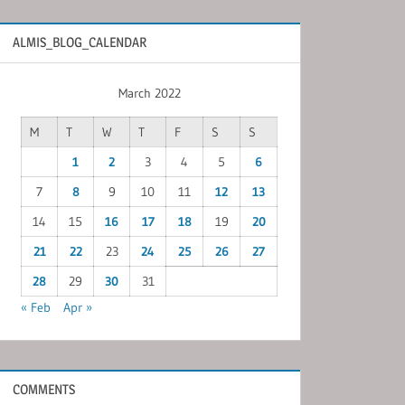
ALMIS_BLOG_CALENDAR
March 2022
M
T
W
T
F
S
S
1
2
3
4
5
6
7
8
9
10
11
12
13
14
15
16
17
18
19
20
21
22
23
24
25
26
27
28
29
30
31
« Feb
Apr »
COMMENTS