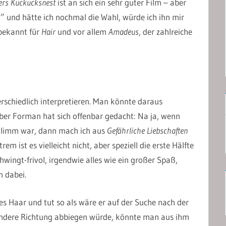
bers Kuckucksnest
ist an sich ein sehr guter Film – aber
t” und hätte ich nochmal die Wahl, würde ich ihn mir
bekannt für
Hair
und vor allem
Amadeus
, der zahlreiche
schiedlich interpretieren. Man könnte daraus
ber Forman hat sich offenbar gedacht: Na ja, wenn
hlimm war, dann mach ich aus
Gefährliche Liebschaften
rem ist es vielleicht nicht, aber speziell die erste Hälfte
hwingt-frivol, irgendwie alles wie ein großer Spaß,
n dabei.
es Haar und tut so als wäre er auf der Suche nach der
 andere Richtung abbiegen würde, könnte man aus ihm