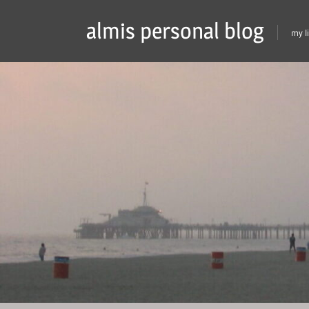
Skip
almis personal blog
to
my l
content