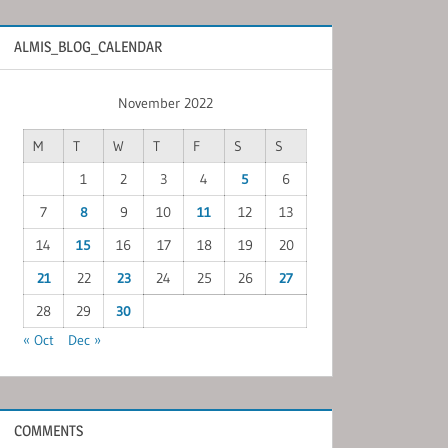
ALMIS_BLOG_CALENDAR
November 2022
M
T
W
T
F
S
S
1
2
3
4
5
6
7
8
9
10
11
12
13
14
15
16
17
18
19
20
21
22
23
24
25
26
27
28
29
30
« Oct
Dec »
COMMENTS