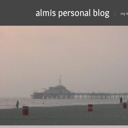
Skip
almis personal blog
to
my l
content