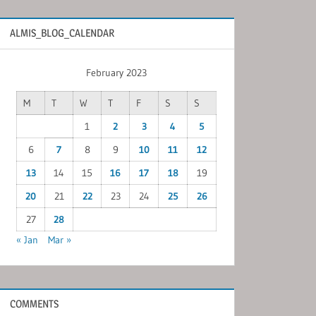
ALMIS_BLOG_CALENDAR
February 2023
M
T
W
T
F
S
S
1
2
3
4
5
6
7
8
9
10
11
12
13
14
15
16
17
18
19
20
21
22
23
24
25
26
27
28
« Jan
Mar »
COMMENTS