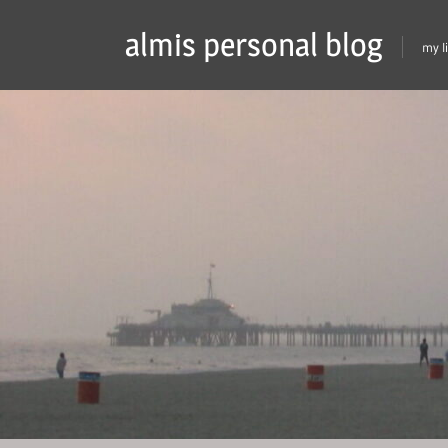
Skip
almis personal blog
to
my l
content