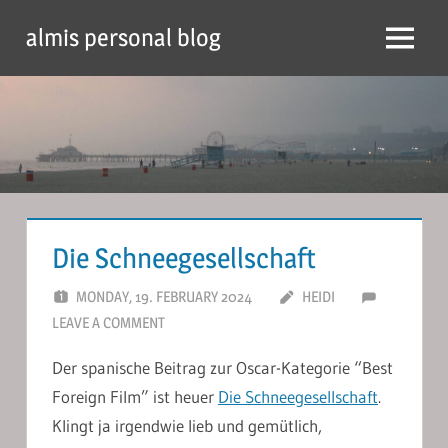
Skip
almis personal blog
to
Menu
content
Die Schneegesellschaft
MONDAY, 19. FEBRUARY 2024
HEIDI
LEAVE A COMMENT
Der spanische Beitrag zur Oscar-Kategorie “Best
Foreign Film” ist heuer
Die Schneegesellschaft
.
Klingt ja irgendwie lieb und gemütlich,