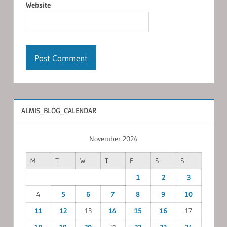
Website
ALMIS_BLOG_CALENDAR
November 2024
M
T
W
T
F
S
S
1
2
3
4
5
6
7
8
9
10
11
12
13
14
15
16
17