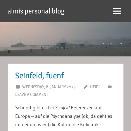
Skip
almis personal blog
to
Menu
content
Seinfeld, fuenf
WEDNESDAY, 8. JANUARY 2025
HEIDI
LEAVE A COMMENT
Sehr oft gibt es bei
Seinfeld
Referenzen auf
Europa – auf die Psychoanalyse (ok, da geht es
immer um Wien) die Kultur, die Kulinarik.