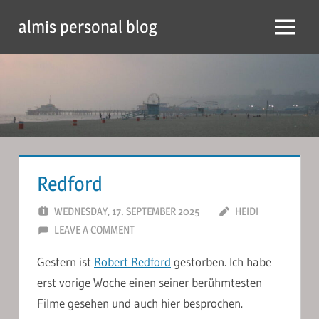
Skip
almis personal blog
to
Menu
content
Redford
WEDNESDAY, 17. SEPTEMBER 2025
HEIDI
LEAVE A COMMENT
Gestern ist
Robert Redford
gestorben. Ich habe
erst vorige Woche einen seiner berühmtesten
Filme gesehen und auch hier besprochen.