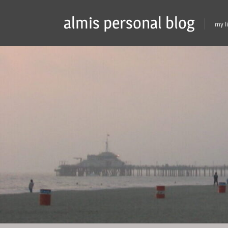
Skip
almis personal blog
to
my l
content