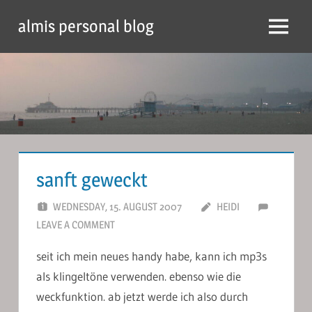
Skip
almis personal blog
to
Menu
content
sanft geweckt
WEDNESDAY, 15. AUGUST 2007
HEIDI
LEAVE A COMMENT
seit ich mein neues handy habe, kann ich mp3s
als klingeltöne verwenden. ebenso wie die
weckfunktion. ab jetzt werde ich also durch