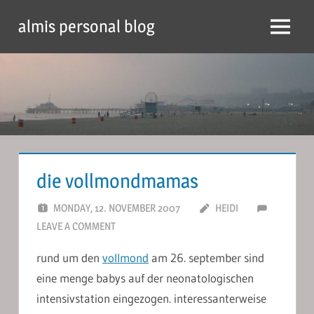
Skip
almis personal blog
to
Menu
content
die vollmondmamas
MONDAY, 12. NOVEMBER 2007
HEIDI
LEAVE A COMMENT
rund um den
vollmond
am 26. september sind
eine menge babys auf der neonatologischen
intensivstation eingezogen. interessanterweise