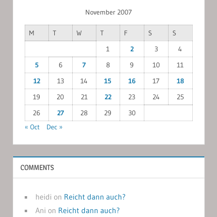
November 2007
M
T
W
T
F
S
S
1
2
3
4
5
6
7
8
9
10
11
12
13
14
15
16
17
18
19
20
21
22
23
24
25
26
27
28
29
30
« Oct
Dec »
COMMENTS
heidi
on
Reicht dann auch?
Ani
on
Reicht dann auch?