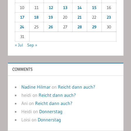
10
11
12
13
14
15
16
17
18
19
20
21
22
23
24
25
26
27
28
29
30
31
« Jul
Sep »
COMMENTS
Nadine Hilmar
on
Reicht dann auch?
heidi
on
Reicht dann auch?
Ani
on
Reicht dann auch?
Heidi
on
Donnerstag
Loisi
on
Donnerstag