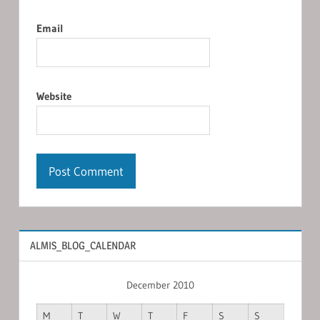
Email
Website
ALMIS_BLOG_CALENDAR
December 2010
M
T
W
T
F
S
S