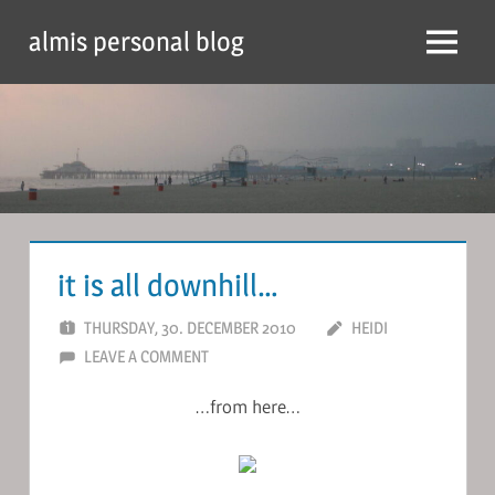
Skip
almis personal blog
to
Menu
content
it is all downhill…
THURSDAY, 30. DECEMBER 2010
HEIDI
LEAVE A COMMENT
…from here…