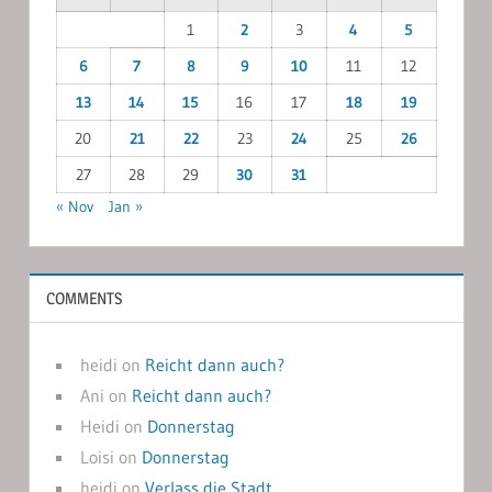
1
2
3
4
5
6
7
8
9
10
11
12
13
14
15
16
17
18
19
20
21
22
23
24
25
26
27
28
29
30
31
« Nov
Jan »
COMMENTS
heidi
on
Reicht dann auch?
Ani
on
Reicht dann auch?
Heidi
on
Donnerstag
Loisi
on
Donnerstag
heidi
on
Verlass die Stadt