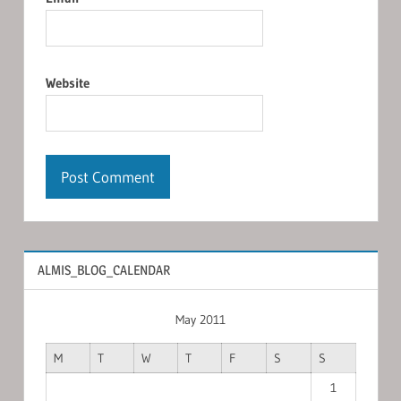
Website
ALMIS_BLOG_CALENDAR
May 2011
M
T
W
T
F
S
S
1