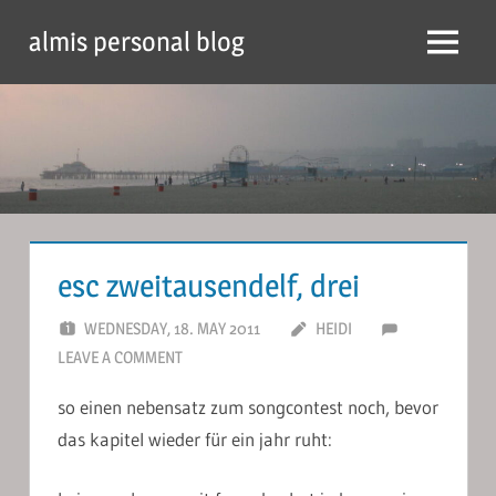
Skip
almis personal blog
to
Menu
content
esc zweitausendelf, drei
WEDNESDAY, 18. MAY 2011
HEIDI
LEAVE A COMMENT
so einen nebensatz zum songcontest noch, bevor
das kapitel wieder für ein jahr ruht: