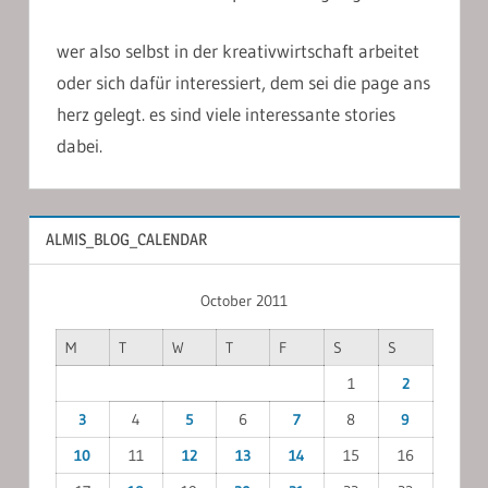
wer also selbst in der kreativwirtschaft arbeitet
oder sich dafür interessiert, dem sei die page ans
herz gelegt. es sind viele interessante stories
dabei.
ALMIS_BLOG_CALENDAR
October 2011
M
T
W
T
F
S
S
1
2
3
4
5
6
7
8
9
10
11
12
13
14
15
16