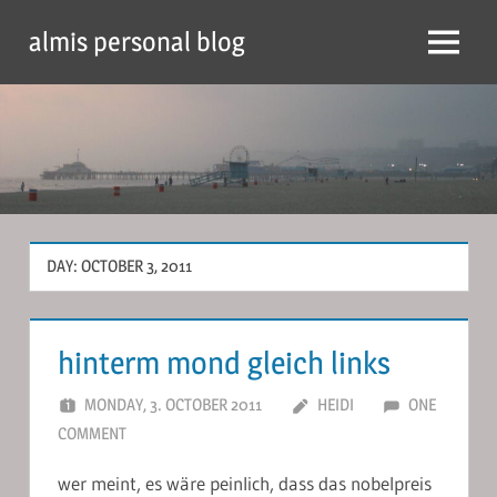
Skip
almis personal blog
to
Menu
content
DAY:
OCTOBER 3, 2011
hinterm mond gleich links
MONDAY, 3. OCTOBER 2011
HEIDI
ONE
COMMENT
wer meint, es wäre peinlich, dass das nobelpreis