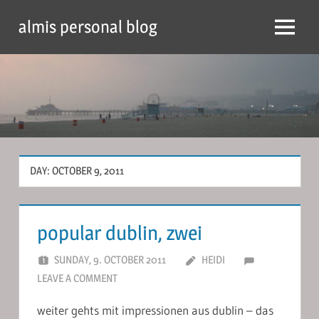
Skip
almis personal blog
to
Menu
content
DAY:
OCTOBER 9, 2011
popular dublin, zwei
SUNDAY, 9. OCTOBER 2011
HEIDI
LEAVE A COMMENT
weiter gehts mit impressionen aus dublin – das