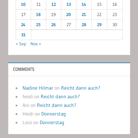
10
11
12
13
14
15
16
17
18
19
20
21
22
23
24
25
26
27
28
29
30
31
« Sep
Nov »
COMMENTS
Nadine Hilmar
on
Reicht dann auch?
heidi
on
Reicht dann auch?
Ani
on
Reicht dann auch?
Heidi
on
Donnerstag
Loisi
on
Donnerstag