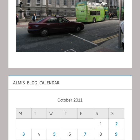
ALMIS_BLOG_CALENDAR
October 2011
M
T
W
T
F
S
S
1
2
3
4
5
6
7
8
9