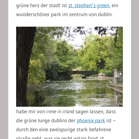
grüne herz der stadt ist
st. stephen’s green
, ein
wunderschöner park im zentrum von dublin.
habe mir von
irene in irland
sagen lassen, dass
die grüne lunge dublins der
phoenix park
ist –
durch den eine zweispurige stark befahrene
straße geht, was sie recht witzig fand. st.