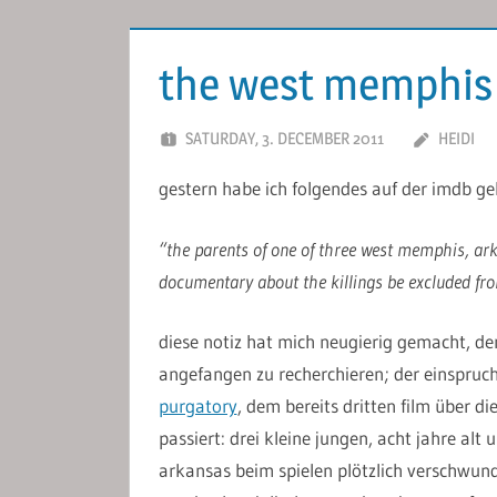
the west memphis
SATURDAY, 3. DECEMBER 2011
HEIDI
gestern habe ich folgendes auf der imdb ge
“the parents of one of three west memphis, ark
documentary about the killings be excluded f
diese notiz hat mich neugierig gemacht, de
angefangen zu recherchieren; der einspruc
purgatory
, dem bereits dritten film über d
passiert: drei kleine jungen, acht jahre al
arkansas beim spielen plötzlich verschwun