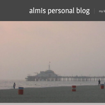
Skip
almis personal blog
to
my l
content