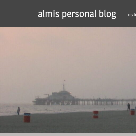
Skip
almis personal blog
to
my l
content