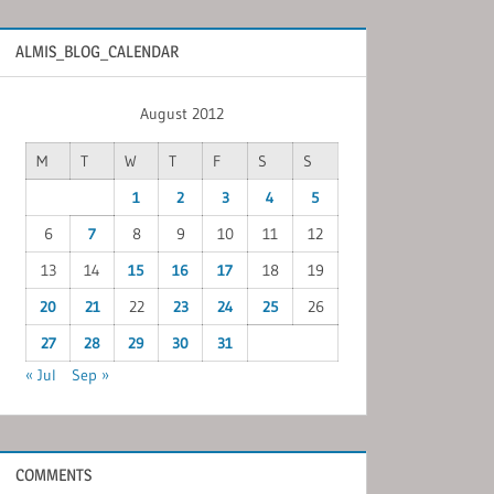
ALMIS_BLOG_CALENDAR
August 2012
M
T
W
T
F
S
S
1
2
3
4
5
6
7
8
9
10
11
12
13
14
15
16
17
18
19
20
21
22
23
24
25
26
27
28
29
30
31
« Jul
Sep »
COMMENTS