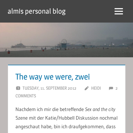
Skip
almis personal blog
to
Menu
content
The way we were, zwei
TUESDAY, 11. SEPTEMBER 2012
HEIDI
2
COMMENTS
Nachdem ich mir die betreffende
Sex and the city
Szene mit der Katie/Hubbell Diskussion nochmal
angeschaut habe, bin ich draufgekommen, dass