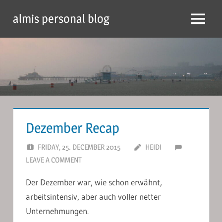
Skip
almis personal blog
to
Menu
content
Dezember Recap
FRIDAY, 25. DECEMBER 2015
HEIDI
LEAVE A COMMENT
Der Dezember war, wie schon erwähnt,
arbeitsintensiv, aber auch voller netter
Unternehmungen.