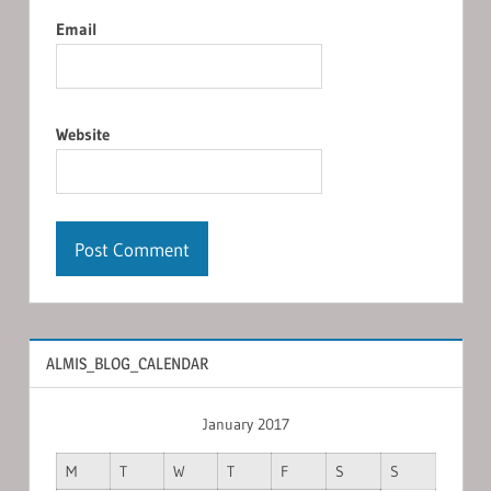
Email
Website
ALMIS_BLOG_CALENDAR
January 2017
M
T
W
T
F
S
S