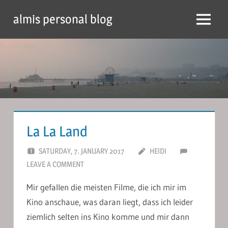
Skip
almis personal blog
to
Menu
content
La La Land
SATURDAY, 7. JANUARY 2017
HEIDI
LEAVE A COMMENT
Mir gefallen die meisten Filme, die ich mir im
Kino anschaue, was daran liegt, dass ich leider
ziemlich selten ins Kino komme und mir dann