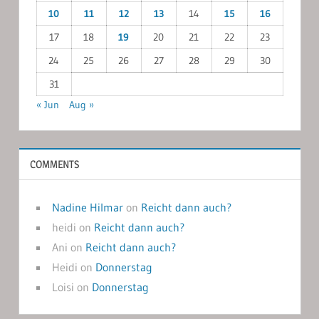
10
11
12
13
14
15
16
17
18
19
20
21
22
23
24
25
26
27
28
29
30
31
« Jun
Aug »
COMMENTS
Nadine Hilmar
on
Reicht dann auch?
heidi
on
Reicht dann auch?
Ani
on
Reicht dann auch?
Heidi
on
Donnerstag
Loisi
on
Donnerstag