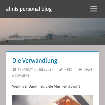
Skip
almis personal blog
to
Menu
content
Die Verwandlung
THURSDAY, 13. JULY 2017
HEIDI
LEAVE
A COMMENT
Wenn der Baum (zu)viele Marillen abwirft