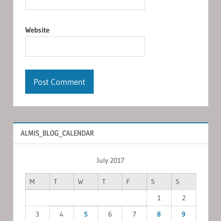
Website
ALMIS_BLOG_CALENDAR
July 2017
M
T
W
T
F
S
S
1
2
3
4
5
6
7
8
9