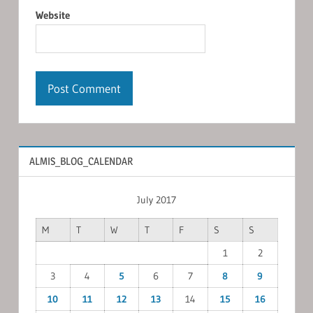
Website
ALMIS_BLOG_CALENDAR
July 2017
M
T
W
T
F
S
S
1
2
3
4
5
6
7
8
9
10
11
12
13
14
15
16