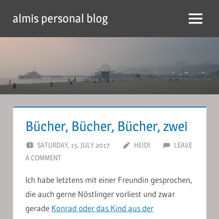
Skip
almis personal blog
to
Menu
content
Bücher, Bücher, Bücher, zwei
SATURDAY, 15. JULY 2017
HEIDI
LEAVE
A COMMENT
Ich habe letztens mit einer Freundin gesprochen,
die auch gerne Nöstlinger vorliest und zwar
gerade
Konrad oder das Kind aus der