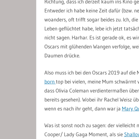
Richtung, dass ich derzeit kaum ins Kino g
Entweder ich habe keine Zeit dafür (bzw. n
woanders, oft trifft sogar beides zu. Ich, di
Leben geflüchtet habe, lebe ich jetzt tatsä
nicht sagen. Harhar. Es ist gerade ok, es wi
Oscars mit glühenden Wangen verfolge, wei
Daumen drücke.
Also muss ich bei den Oscars 2019 auf di
born
top bei vielen, meine Mum schwärmt
dass Olivia Coleman verdientermaßen über 
bereits gesehen). Wobei ihr Rachel Weisz ü
wenn es nach ihr geht, dann war ja
Mary Qu
Was ist sonst noch zu sagen: der vielleicht
Cooper/ Lady Gaga Moment, als sie
Shallo