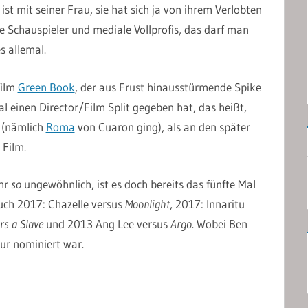
st mit seiner Frau, sie hat sich ja von ihrem Verlobten
te Schauspieler und mediale Vollprofis, das darf man
s allemal.
film
Green Book
, der aus Frust hinausstürmende Spike
l einen Director/Film Split gegeben hat, das heißt,
m (nämlich
Roma
von Cuaron ging), als an den später
 Film.
ehr
so
ungewöhnlich, ist es doch bereits das fünfte Mal
auch 2017: Chazelle versus
Moonlight
, 2017: Innaritu
rs a Slave
und 2013 Ang Lee versus
Argo
. Wobei Ben
eur nominiert war.