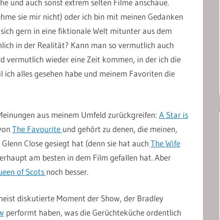
ehe und auch sonst extrem selten Filme anschaue.
ehme sie mir nicht) oder ich bin mit meinen Gedanken
e sich gern in eine fiktionale Welt mitunter aus dem
chlich in der Realität? Kann man so vermutlich auch
rd vermutlich wieder eine Zeit kommen, in der ich die
l ich alles gesehen habe und meinem Favoriten die
e Meinungen aus meinem Umfeld zurückgreifen:
A Star is
 von
The Favourite
und gehört zu denen, die meinen,
Glenn Close gesiegt hat (denn sie hat auch
The Wife
berhaupt am besten in dem Film gefallen hat. Aber
een of Scots
noch besser.
 meist diskutierte Moment der Show, der Bradley
w
performt haben, was die Gerüchteküche ordentlich