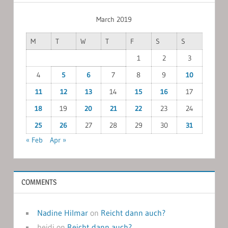
March 2019
M
T
W
T
F
S
S
1
2
3
4
5
6
7
8
9
10
11
12
13
14
15
16
17
18
19
20
21
22
23
24
25
26
27
28
29
30
31
« Feb
Apr »
COMMENTS
Nadine Hilmar
on
Reicht dann auch?
heidi
on
Reicht dann auch?