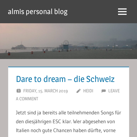
Skip
almis personal blog
to
Menu
content
Dare to dream – die Schweiz
FRIDAY, 15. MARCH 2019
HEIDI
LEAVE
A COMMENT
Jetzt sind ja bereits alle teilnehmenden Songs für
den diesjährigen ESC klar. Wer abgesehen von
Italien noch gute Chancen haben dürfte, vorne