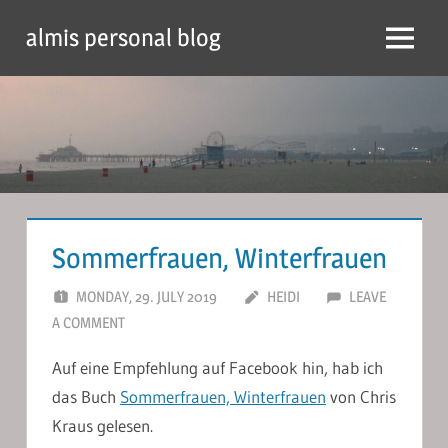
Skip
almis personal blog
to
Menu
content
Sommerfrauen, Winterfrauen
MONDAY, 29. JULY 2019
HEIDI
LEAVE
A COMMENT
Auf eine Empfehlung auf Facebook hin, hab ich
das Buch
Sommerfrauen, Winterfrauen
von Chris
Kraus gelesen.