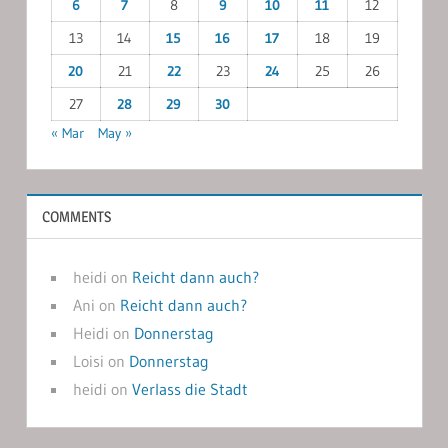
6
7
8
9
10
11
12
13
14
15
16
17
18
19
20
21
22
23
24
25
26
27
28
29
30
« Mar
May »
COMMENTS
heidi
on
Reicht dann auch?
Ani
on
Reicht dann auch?
Heidi
on
Donnerstag
Loisi
on
Donnerstag
heidi
on
Verlass die Stadt