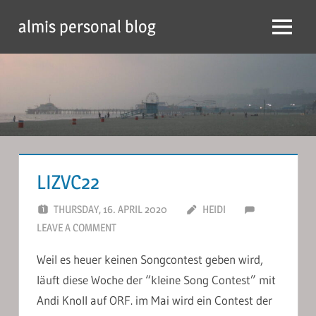
Skip
almis personal blog
to
Menu
content
LIZVC22
THURSDAY, 16. APRIL 2020
HEIDI
LEAVE A COMMENT
Weil es heuer keinen Songcontest geben wird,
läuft diese Woche der “kleine Song Contest” mit
Andi Knoll auf ORF. im Mai wird ein Contest der