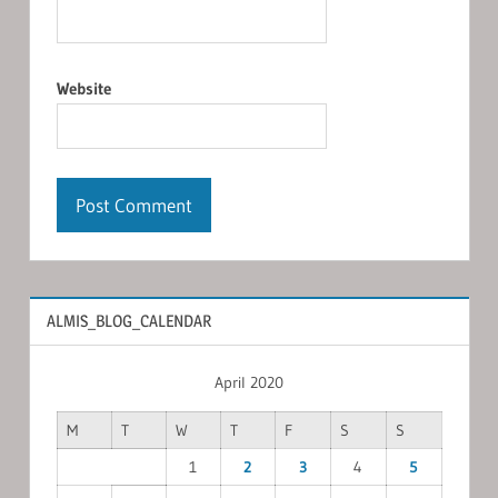
Website
ALMIS_BLOG_CALENDAR
April 2020
M
T
W
T
F
S
S
1
2
3
4
5