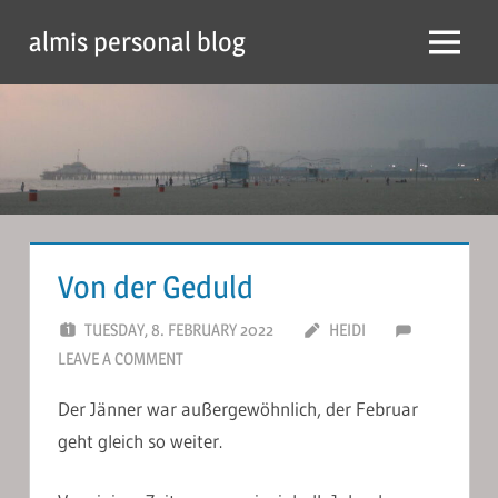
Skip
almis personal blog
to
Menu
content
Von der Geduld
TUESDAY, 8. FEBRUARY 2022
HEIDI
LEAVE A COMMENT
Der Jänner war außergewöhnlich, der Februar
geht gleich so weiter.