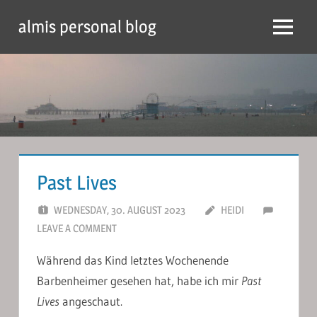
Skip
almis personal blog
to
Menu
content
Past Lives
WEDNESDAY, 30. AUGUST 2023
HEIDI
LEAVE A COMMENT
Während das Kind letztes Wochenende
Barbenheimer gesehen hat, habe ich mir
Past
Lives
angeschaut.