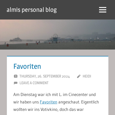
Skip
almis personal blog
to
Menu
content
Favoriten
THURSDAY, 26. SEPTEMBER 2024
HEIDI
LEAVE A COMMENT
Am Dienstag war ich mit L. im Cinecenter und
wir haben uns
Favoriten
angeschaut. Eigentlich
wollten wir ins Votivkino, doch das war