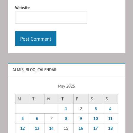
Website
ALMIS_BLOG_CALENDAR
May 2025
M
T
W
T
F
S
S
1
2
3
4
5
6
7
8
9
10
11
12
13
14
15
16
17
18