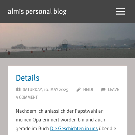
Skip
almis personal blog
to
Menu
content
Details
SATURDAY, 10. MAY 2025
HEIDI
LEAVE
A COMMENT
Nachdem ich anlässlich der Papstwahl an
meinen Opa erinnert worden bin und auch
gerade im Buch
Die Geschichten in uns
über die