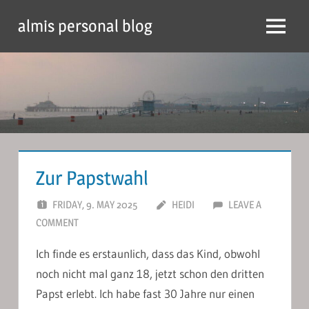
Skip
almis personal blog
to
Menu
content
Zur Papstwahl
FRIDAY, 9. MAY 2025
HEIDI
LEAVE A
COMMENT
Ich finde es erstaunlich, dass das Kind, obwohl
noch nicht mal ganz 18, jetzt schon den dritten
Papst erlebt. Ich habe fast 30 Jahre nur einen